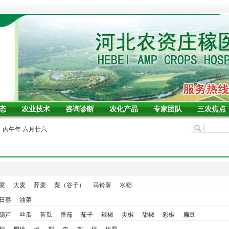
态
农业技术
咨询诊断
农化产品
专家团队
三农焦点
期六 丙午年 六月廿六
粱
大麦
荞麦
粟（谷子）
马铃薯
水稻
日葵
油菜
葫芦
丝瓜
苦瓜
番茄
茄子
辣椒
尖椒
甜椒
彩椒
扁豆