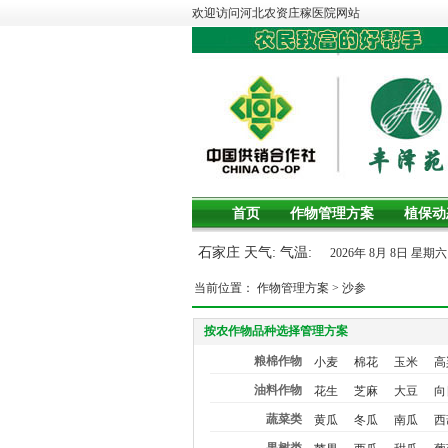
欢迎访问河北农资庄稼医院网站
首页
作物管理方案
植保动
石家庄 天气: 气温:
2026年 8月 8日 星
当前位置：
作物管理方案
>
沙参
按农作物品种选择管理方案
粮棉作物
小麦
棉花
玉米
高
油料作物
花生
芝麻
大豆
向
蔬菜类
黄瓜
冬瓜
南瓜
西