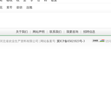
萄
樱桃
桃
梨
李
杏
柿
板栗
花
黄芩
柴胡
连翘
关于我们
|
网站声明
|
联系我们
|
我要咨询
|
招聘信息
 河北省农业生产资料有限公司 | 网站备案号:
冀ICP备05021923号-3
访问量