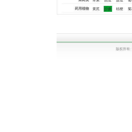
果树类
苹果
西瓜
甜瓜
葡
药用植物
黄芪
沙参
桔梗
菊
版权所有: