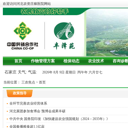
欢迎访问河北农资庄稼医院网站
首页
作物管理方案
植保动态
农业技术
咨询诊
石家庄 天气: 气温:
2026年 8月 9日 星期日 丙午年 六月廿七
当前位置：
三农焦点
>
首页
政策指导
全环节完善农业经营体系
河北展团参加食博会·预博会成果丰硕
中共中央 国务院印发《加快建设农业强国规划（2024－2035年）》
全国春播粮食超1.1亿亩