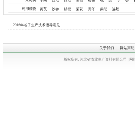
果树类
苹果
西瓜
甜瓜
葡萄
樱桃
桃
梨
李
杏
药用植物
黄芪
沙参
桔梗
菊花
黄芩
柴胡
连翘
2016年谷子生产技术指导意见
关于我们
|
网站声明
版权所有: 河北省农业生产资料有限公司 | 网