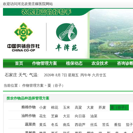
欢迎访问河北农资庄稼医院网站
首页
作物管理方案
植保动态
农业技术
咨询诊
石家庄 天气: 气温:
2026年 8月 7日 星期五 丙午年 六月廿五
当前位置：
作物管理方案
>
粟（谷子）
按农作物品种选择管理方案
粮棉作物
小麦
棉花
玉米
高粱
大麦
荞麦
粟（谷子）
油料作物
花生
芝麻
大豆
向日葵
油菜
蔬菜类
黄瓜
冬瓜
南瓜
西葫芦
丝瓜
苦瓜
番茄
茄子