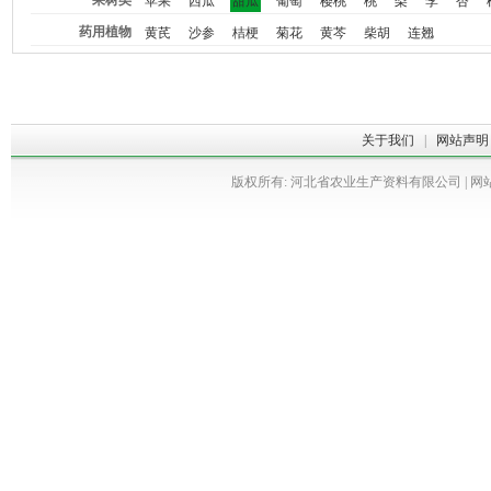
果树类
苹果
西瓜
甜瓜
葡萄
樱桃
桃
梨
李
杏
药用植物
黄芪
沙参
桔梗
菊花
黄芩
柴胡
连翘
关于我们
|
网站声明
版权所有: 河北省农业生产资料有限公司 | 网