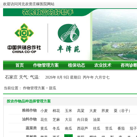
欢迎访问河北农资庄稼医院网站
首页
作物管理方案
植保动态
农业技术
咨询诊
石家庄 天气: 气温:
2026年 8月 9日 星期日 丙午年 六月廿七
当前位置：
作物管理方案
>
甜瓜
按农作物品种选择管理方案
粮棉作物
小麦
棉花
玉米
高粱
大麦
荞麦
粟（谷子）
油料作物
花生
芝麻
大豆
向日葵
油菜
蔬菜类
黄瓜
冬瓜
南瓜
西葫芦
丝瓜
苦瓜
番茄
茄子