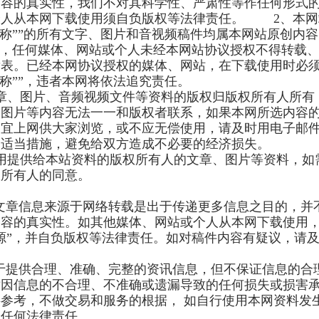
内容的真实性，我们不对其科学性、严肃性等作任何形式
个人从本网下载使用须自负版权等法律责任。 2、本网
全称””的所有文字、图片和音视频稿件均属本网站原创内容
有，任何媒体、网站或个人未经本网站协议授权不得转载
发表。已经本网协议授权的媒体、网站，在下载使用时必
全称””，违者本网将依法追究责任。
章、图片、音频视频文件等资料的版权归版权所有人所有
及图片等内容无法一一和版权者联系，如果本网所选内容
不宜上网供大家浏览，或不应无偿使用，请及时用电子邮
取适当措施，避免给双方造成不必要的经济损失。
用提供给本站资料的版权所有人的文章、图片等资料，如
权所有人的同意。
分文章信息来源于网络转载是出于传递更多信息之目的，并
内容的真实性。如其他媒体、网站或个人从本网下载使用
源”，并自负版权等法律责任。如对稿件内容有疑议，请
力于提供合理、准确、完整的资讯信息，但不保证信息的合
对因信息的不合理、不准确或遗漏导致的任何损失或损害
参考，不做交易和服务的根据， 如自行使用本网资料发
负任何法律责任。