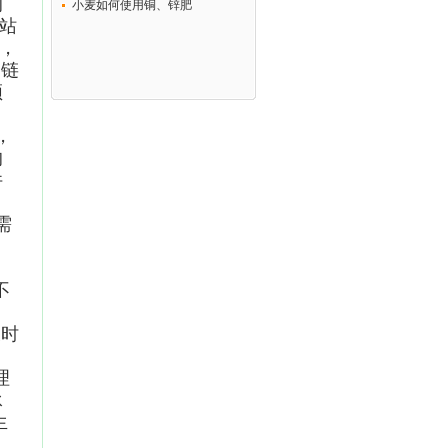
的
小麦如何使用铜、锌肥
站
，
、链
须
，
的
件
需
不
，
及时
理
承
生