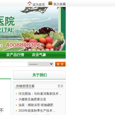
加入收藏
设为首页
农产品行情
农业气象
「
关于我们
」
作物管理方案
更多
河北围场：马铃薯消毒新技术 ...
大棚黄瓜施肥要注意
油菜：摘除冻苔 喷施硼肥
不
2020年甜菜秋季生产技术 ...