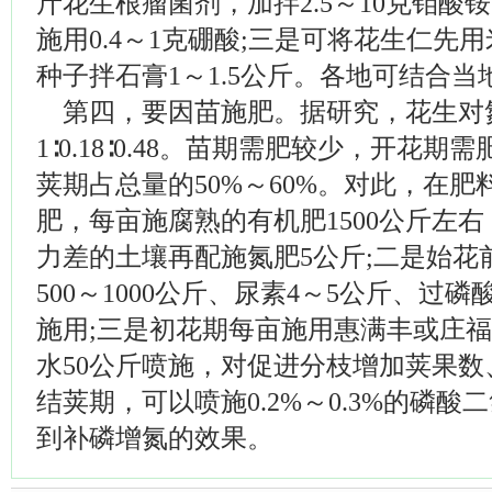
斤花生根瘤菌剂，加拌2.5～10克钼酸
施用0.4～1克硼酸;三是可将花生仁先
种子拌石膏1～1.5公斤。各地可结合
第四，要因苗施肥。据研究，花生对
1∶0.18∶0.48。苗期需肥较少，开花
荚期占总量的50%～60%。对此，在
肥，每亩施腐熟的有机肥1500公斤左右
力差的土壤再配施氮肥5公斤;二是始花
500～1000公斤、尿素4～5公斤、过
施用;三是初花期每亩施用惠满丰或庄福
水50公斤喷施，对促进分枝增加荚果数
结荚期，可以喷施0.2%～0.3%的磷酸
到补磷增氮的效果。