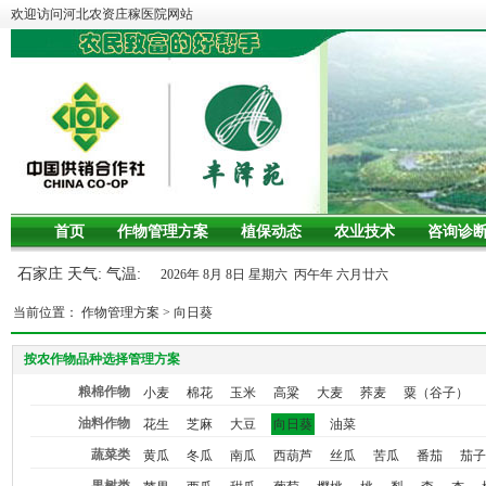
欢迎访问河北农资庄稼医院网站
首页
作物管理方案
植保动态
农业技术
咨询诊
石家庄 天气: 气温:
2026年 8月 8日 星期六 丙午年 六月廿六
当前位置：
作物管理方案
>
向日葵
按农作物品种选择管理方案
粮棉作物
小麦
棉花
玉米
高粱
大麦
荞麦
粟（谷子）
油料作物
花生
芝麻
大豆
向日葵
油菜
蔬菜类
黄瓜
冬瓜
南瓜
西葫芦
丝瓜
苦瓜
番茄
茄子