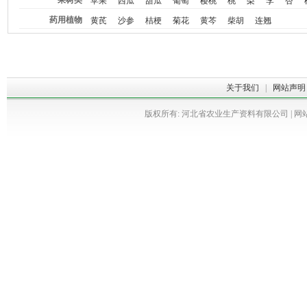
果树类
苹果
西瓜
甜瓜
葡萄
樱桃
桃
梨
李
杏
药用植物
黄芪
沙参
桔梗
菊花
黄芩
柴胡
连翘
关于我们
|
网站声明
版权所有: 河北省农业生产资料有限公司 | 网