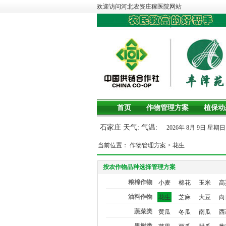
欢迎访问河北农资庄稼医院网站
首页
作物管理方案
植保动
石家庄 天气: 气温:
2026年 8月 9日 星
当前位置：
作物管理方案
>
花生
按农作物品种选择管理方案
粮棉作物
小麦
棉花
玉米
高
油料作物
花生
芝麻
大豆
向
蔬菜类
黄瓜
冬瓜
南瓜
西