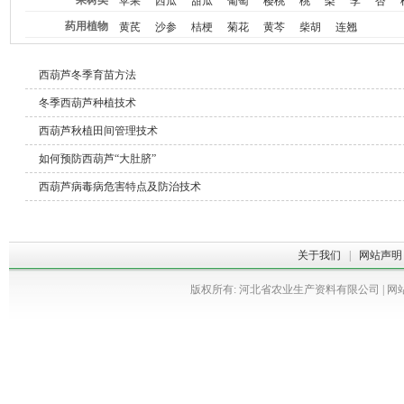
果树类
苹果
西瓜
甜瓜
葡萄
樱桃
桃
梨
李
杏
药用植物
黄芪
沙参
桔梗
菊花
黄芩
柴胡
连翘
西葫芦冬季育苗方法
冬季西葫芦种植技术
西葫芦秋植田间管理技术
如何预防西葫芦“大肚脐”
西葫芦病毒病危害特点及防治技术
关于我们
|
网站声明
版权所有: 河北省农业生产资料有限公司 | 网