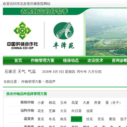
欢迎访问河北农资庄稼医院网站
首页
作物管理方案
植保动态
农业技术
咨询诊
石家庄 天气: 气温:
2026年 8月 6日 星期四 丙午年 六月廿四
当前位置：
作物管理方案
>
西葫芦
按农作物品种选择管理方案
粮棉作物
小麦
棉花
玉米
高粱
大麦
荞麦
粟（谷子）
油料作物
花生
芝麻
大豆
向日葵
油菜
蔬菜类
黄瓜
冬瓜
南瓜
西葫芦
丝瓜
苦瓜
番茄
茄子