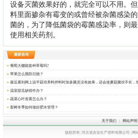
设备灭菌效果好的，就完全可以不用。但
料里面掺杂有霉变的或曾经被杂菌感染的
菌的，为了降低菌袋的霉菌感染率，则最
使用相关药剂。
最新咨询
葡萄大棚能套种草莓吗?
苹果怎么预防日烧？
最近看到网上说平菇培养料拌料时加多菌灵没有效果，还会使蘑菇菌丝不长，增加 
温室甜瓜缺镁咋办？
蔬菜心叶发黄怎么办？
梨树冬季如何做好肥水管理？
关于我们
|
网站声明
版权所有: 河北省农业生产资料有限公司 | 网